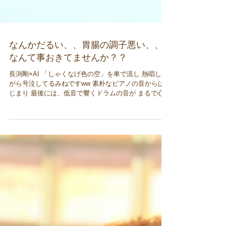
なんかだるい、、胃腸の調子悪い、、
なんて事おきてませんか？？
長渕剛×AI 「しゃくなげ色の空」を車で流し 熱唱しな
がら号泣してるみねですww 素朴なピアノの音からは
じまり 最後には、低音で響くドラムの音が まるで心臓
の音みたいで 胸にグッときます。 ちょっと泣いてスッ
キリしたいなって方、 ぜひ聞いてみてください笑笑...