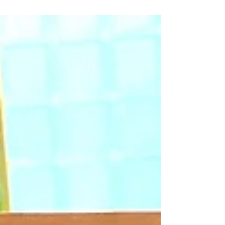
梅雨に近づいてるのが嫌なみねです。 早く夏こいぃぃ
ぃぃ〜〜☀️ ↟𖤣𖥧𖠰↟☨𖡼↟𖤣𖥧𖠰↟☨𖡼↟𖤣𖥧 6月12日。 第4期
食べて痩せる栄養コースの3回目。 たんぱく質、野菜
編🥩🥦 2回目から3回目を迎える期間が ちょっと頑張
る期間であり...