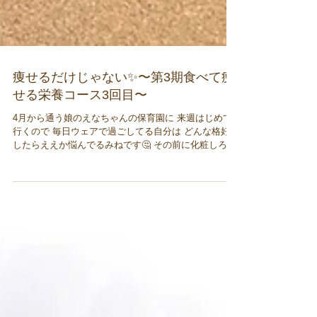
痩せるだけじゃない✨〜第3期食べて痩
せる栄養コース3回目〜
4月から通う娘のえなちゃんの保育園に 来週はじめて
行くので 毎日ウェアで過ごしてる自分は どんな格好を
したらええか悩んでるみねです🤔 その前に化粧しろよ
って感じですが笑🤣 ↟𖤣𖥧𖠰↟☨𖡼↟𖤣𖥧𖠰↟☨𖡼↟𖤣𖥧 第3期食
べて痩せる栄養コース...