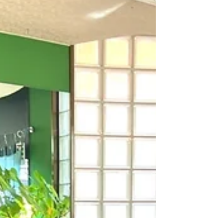
い。。。 みねです。 ↟𖤣𖥧𖠰↟☨𖡼↟𖤣𖥧𖠰↟☨𖡼↟𖤣𖥧 メダル
をとられた選手たちの インタビューを見てますと どの
選手も 支えてくれたまわりのお陰だという言葉がでて
きます。 ノルディック複合の団体で...