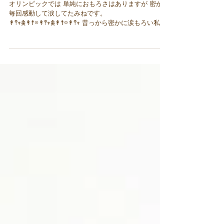
大人って難しいな笑
オリンピックでは 単純におもろさはありますが 密かに
毎回感動して涙してたみねです。
↟𖤣𖥧𖠰↟☨𖡼↟𖤣𖥧𖠰↟☨𖡼↟𖤣𖥧 昔っから密かに涙もろい私。
自分でもびっくりするとこで 涙があふれでてくる事が
あります。 泣き虫とはちゃいます笑。...