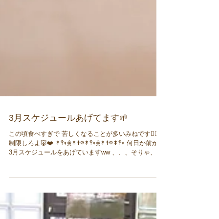
3月スケジュールあげてます🌱
この頃食べすぎで 苦しくなることが多いみねです😵‍💫
制限しろよ🐷❤️ ↟𖤣𖥧𖠰↟☨𖡼↟𖤣𖥧𖠰↟☨𖡼↟𖤣𖥧 何日か前から
3月スケジュールをあげていますww 、、、そりゃ、そ
うやろっていう日にちですが😛 グループのピラティス
レッスンに...