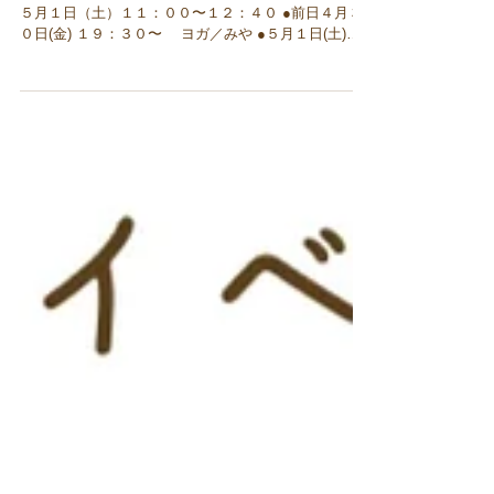
GWイベント② 「カチコチ背中からの
開放♡」
めちゃくちゃお待たせしてます💦m(_ _)m イベント②
５月１日（土）１１：００〜１２：４０ ●前日４月３
０日(金) １９：３０〜 ヨガ／みや ●５月１日(土)
９：３０〜ピラティス／みね は通常クラスがありま
す 癒しの２人がお送りする♨️ かえ × YOO(よう)...