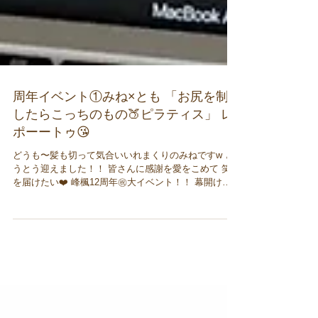
周年イベント①みね×とも 「お尻を制
したらこっちのもの🍑ピラティス」 レ
ポーートゥ😘
どうも〜髪も切って気合いいれまくりのみねですw と
うとう迎えました！！ 皆さんに感謝を愛をこめて 笑顔
を届けたい❤️ 峰楓12周年㊗️大イベント！！ 幕開け
は！ 周年イベント① みね×とも コラボレッスン 「お
尻を制したらこっちのもの🍑ピラティス」 このコロナ
禍の中、...