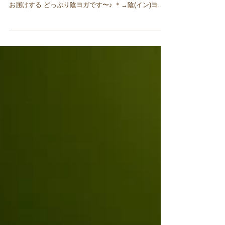
めちゃくちゃお待たせしました！！ イベント⑤ ５月３
日（祝月）１３：００〜１５：００ 久しぶりに かえが
お届けする どっぷり陰ヨガです〜♪ ＊→陰(イン)ヨガ
ってなに？ もう1年以上ぶりでないですか？！ 日常の
疲れも コリも 頭の中のごちゃごちゃも ちょっと...