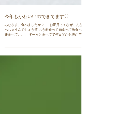
今年もかわいいのできてます♡
みなさま、食べましたか？ お正月ってなぜこんな食
べちゃうんでしょう笑 もう餅食べて肉食べて魚食べて
餅食べて、、、 ずーっと食べてて何日間かお腹が空い
てなかったみねですw そして、お正月はなんぼでも食
べてOKって 思ってる人も多いことでしょう。 そうで
す、私もその1人♡...