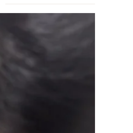
のたかしくんが出張中で娘を引き連れ実家に逃げ込ん
でるんですが 母ちゃんが外で干した大量の洗濯物を...