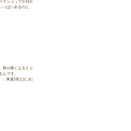
ワークショップが目白押
いっぱいあるのに、 全
勝手ながら巻き戻し投稿
.
 胃が痛くなると ほん
なもんです。
「あの〜、、、来週18(土)にきはる
 っていう質問を何名