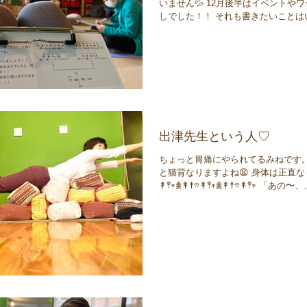
いません💦 12月後半はイベントや
しでした！！ それも書きたいことは
然書けてない自分がもどかしい😩 
もしていきたいと思っています🙇🏻‍♀️..
出津先生という人♡
ちょっと胃痛にやられてるみねです。
と猫背なりますよね😩 身体は正直
↟𖤣𖥧𖠰↟☨𖡼↟𖤣𖥧𖠰↟☨𖡼↟𖤣𖥧 
出津先生ってだれですか、、、？？」
かから受けてますから...