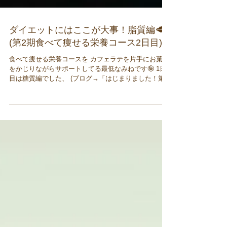
ダイエットにはここが大事！脂質編🥩
(第2期食べて痩せる栄養コース2日目)
食べて痩せる栄養コースを カフェラテを片手にお菓子
をかじりながらサポートしてる最低なみねです🤪 1日
目は糖質編でした、 (ブログ→「はじまりました！第2
期食べて痩せる栄養セミナー！！」) 2日目は 「スルス
ル痩せる！実感しやすい食材No.1 〜脂質編〜」...