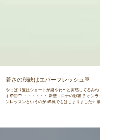
若さの秘訣はエバーフレッシュ💚
やっぱり髪はショートが楽やわ〜と実感してるみねで
す🧑🏻‍🦱 ・・・・・・ 新型コロナの影響で オンライ
ンレッスンというのが 峰楓でもはじまりました✨ 最初
の緊急事態の時に オンラインがはじまったのですが み
ねは娘を出産したばかりで...