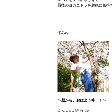
最後のヨガニドラを超絶に気持
①みね
〜脳から、おはよう🌞！！〜
今から4時間近い笑、