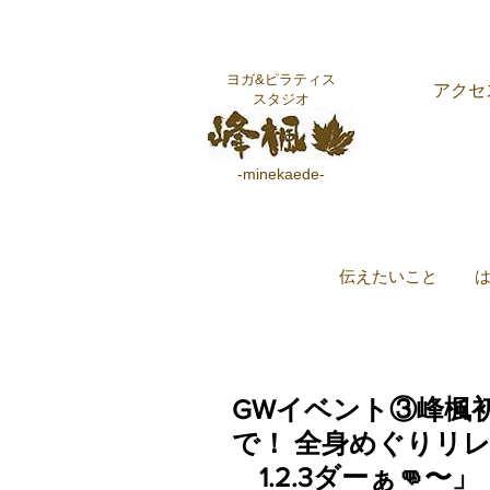
ヨガ&ピラティス
アクセ
スタジオ
-minekaede-
伝えたいこと
GWイベント③峰楓
で！ 全身めぐりリ
1.2.3ダーぁ👊〜」