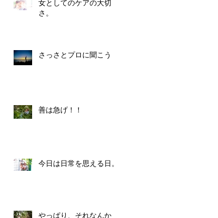
女としてのケアの大切
さ。
さっさとプロに聞こう
善は急げ！！
今日は日常を思える日。
やっぱり、それなんか！