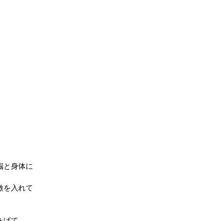
脳と身体に
激を入れて
あげて、