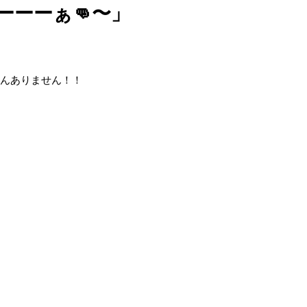
ーーーぁ👊〜」
ろんありません！！
た