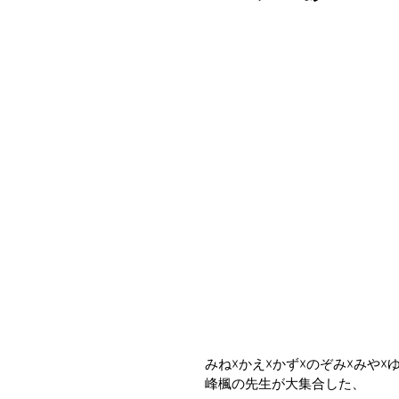
みね☓かえ☓かず☓のぞみ☓みや☓
峰楓の先生が大集合した、