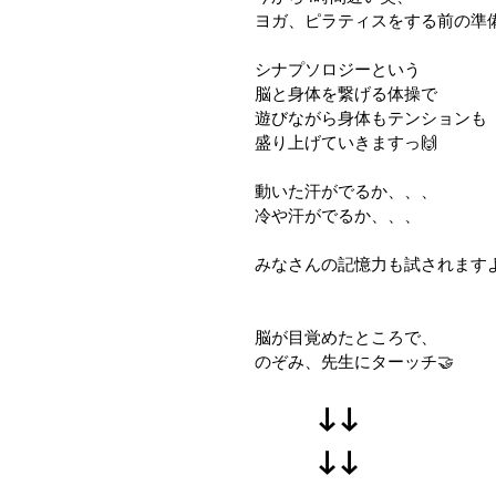
ヨガ、ピラティスをする前の準
シナプソロジーという
脳と身体を繋げる体操で
遊びながら身体もテンションも
盛り上げていきますっ🙌
動いた汗がでるか、、、
冷や汗がでるか、、、
みなさんの記憶力も試されますよ
脳が目覚めたところで、
のぞみ、先生にターッチ🤝
　　↓↓
　　↓↓