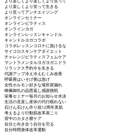
より楽しく
より楽しくより笑って
より楽しくより笑って生きる
より笑って
アンチエイジング
オンラインセミナー
オンラインピラティス
オンラインヨガ
オンラインレッスン
キャンドル
キャンドルヨガ
コラボ
コラボレッスン
コロナに負けるな
サイコロ
スキンケア
ダイエット
チャレンジ
ピラティス
フェムケア
マントラ
メンタル
ヨガ
ヨガニドラ
リラックス
予約
今を生きる
代謝アップ
冷え
冷えむくみ改善
呼吸
善はいそげ
善は急げ
女性ホルモン
好きな場所
尿漏れ
峰楓
御礼の品
恩返し
感謝
挑戦
栄養セミナー
毎月のお知らせ
水泳
生活の見直し
産休の代行
眠れない
石けん
石けん作り
祝12周年
美肌
考えるより行動
肌改革
肩こり
背中のカタさ
膣ケア
自分と向き合う
自分を労る
自分時間
身体改革
運動