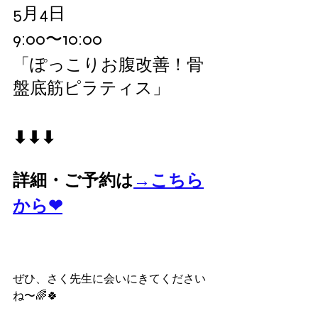
5月4日
9:00〜10:00
「ぽっこりお腹改善！骨
盤底筋ピラティス」
⬇︎⬇︎⬇︎
詳細・ご予約は
→こちら
から❤︎
ぜひ、さく先生に会いにきてください
ね〜🌈🍀