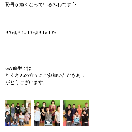
恥骨が痛くなっているみねです🫠
↟𖤣𖥧𖠰↟☨𖡼↟𖤣𖥧𖠰↟☨𖡼↟𖤣𖥧
GW前半では
たくさんの方々にご参加いただきあり
がとうございます。