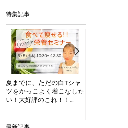
特集記事
夏までに、ただの白Tシャ
GWイベント
ツをかっこよく着こなした
ラボする？
い！大好評のこれ！！
【GW企画】
最新記事