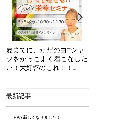
夏までに、ただの白Tシャ
GWイベント
ツをかっこよく着こなした
ラボする？
い！大好評のこれ！！
【GW企画】
最新記事
HPが新しくなりました！