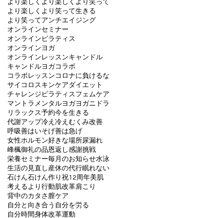
より楽しく
より楽しくより笑って
より楽しくより笑って生きる
より笑って
アンチエイジング
オンラインセミナー
オンラインピラティス
オンラインヨガ
オンラインレッスン
キャンドル
キャンドルヨガ
コラボ
コラボレッスン
コロナに負けるな
サイコロ
スキンケア
ダイエット
チャレンジ
ピラティス
フェムケア
マントラ
メンタル
ヨガ
ヨガニドラ
リラックス
予約
今を生きる
代謝アップ
冷え
冷えむくみ改善
呼吸
善はいそげ
善は急げ
女性ホルモン
好きな場所
尿漏れ
峰楓
御礼の品
恩返し
感謝
挑戦
栄養セミナー
毎月のお知らせ
水泳
生活の見直し
産休の代行
眠れない
石けん
石けん作り
祝12周年
美肌
考えるより行動
肌改革
肩こり
背中のカタさ
膣ケア
自分と向き合う
自分を労る
自分時間
身体改革
運動