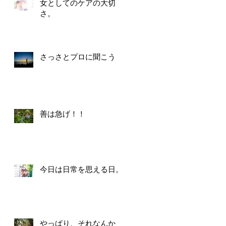
女としてのケアの大切
さ。
さっさとプロに聞こう
善は急げ！！
今日は日常を思える日。
やっぱり、それなんか！