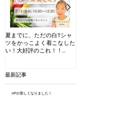
夏までに、ただの白Tシャ
GWイベント
ツをかっこよく着こなした
ラボする？
い！大好評のこれ！！
【GW企画】
最新記事
HPが新しくなりました！